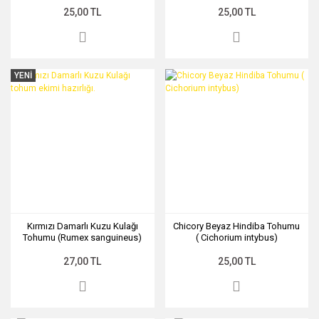
25,00 TL
25,00 TL
YENİ
Kırmızı Damarlı Kuzu Kulağı
Chicory Beyaz Hindiba Tohumu
Tohumu (Rumex sanguineus)
( Cichorium intybus)
Red Veined Sorrel
27,00 TL
25,00 TL