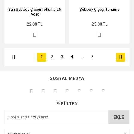
Sarı Şebboy Çiçeği Tohumu 25
Şebboy Çiçeği Tohumu
Adet
22,00 TL
25,00 TL
1
2
3
4
..
6
SOSYAL MEDYA
E-BÜLTEN
EKLE