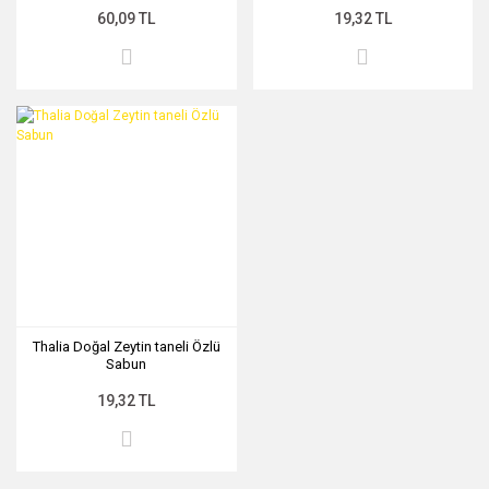
60,09 TL
19,32 TL
Thalia Doğal Zeytin taneli Özlü
Sabun
19,32 TL