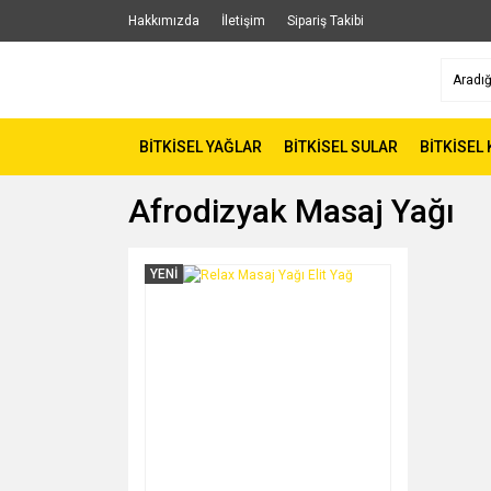
Hakkımızda
İletişim
Sipariş Takibi
BİTKİSEL YAĞLAR
BİTKİSEL SULAR
BİTKİSEL
Afrodizyak Masaj Yağı
YENİ