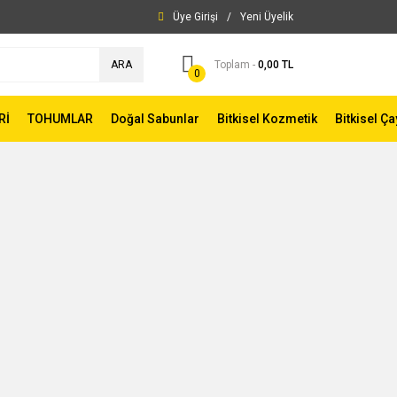
Üye Girişi
/
Yeni Üyelik
ARA
Toplam -
0,00 TL
0
Rİ
TOHUMLAR
Doğal Sabunlar
Bitkisel Kozmetik
Bitkisel Ça