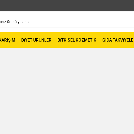
 KARIŞIM
DİYET ÜRÜNLER
BİTKİSEL KOZMETİK
GIDA TAKVİYELE