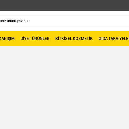
 KARIŞIM
DİYET ÜRÜNLER
BİTKİSEL KOZMETİK
GIDA TAKVİYELE