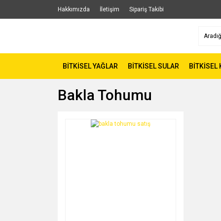
Hakkımızda
İletişim
Sipariş Takibi
BİTKİSEL YAĞLAR
BİTKİSEL SULAR
BİTKİSEL
Bakla Tohumu