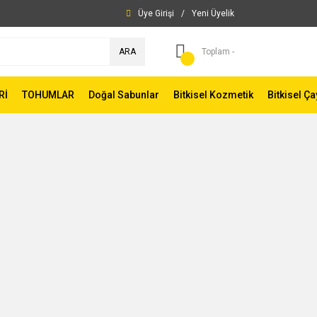
Üye Girişi
/
Yeni Üyelik
ARA
Toplam -
Rİ
TOHUMLAR
Doğal Sabunlar
Bitkisel Kozmetik
Bitkisel Ça