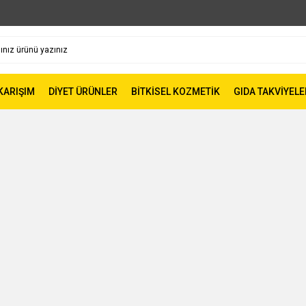
 KARIŞIM
DİYET ÜRÜNLER
BİTKİSEL KOZMETİK
GIDA TAKVİYELE