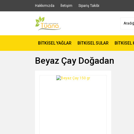
Hakkımızda
İletişim
Sipariş Takibi
BİTKİSEL YAĞLAR
BİTKİSEL SULAR
BİTKİSEL
Beyaz Çay Doğadan