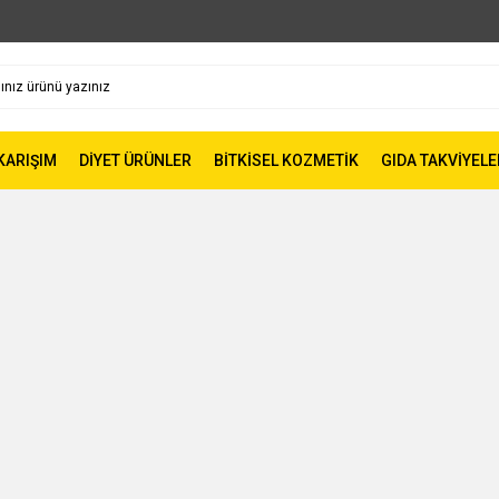
 KARIŞIM
DİYET ÜRÜNLER
BİTKİSEL KOZMETİK
GIDA TAKVİYELE