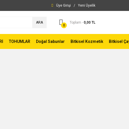
Üye Girişi
/
Yeni Üyelik
ARA
Toplam -
0,00 TL
0
Rİ
TOHUMLAR
Doğal Sabunlar
Bitkisel Kozmetik
Bitkisel Ça