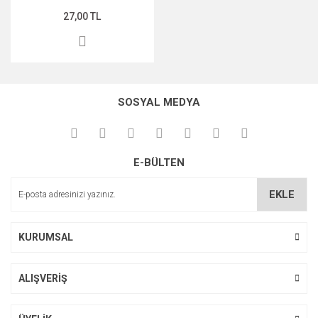
27,00 TL
MIDNİGHT ROSE SERİSİ
PEARL & PEPTİDE SERİSİ
PROPOLİS ÖZÜ SERİSİ
SOSYAL MEDYA
ŞAKAYIK ÇİÇEĞİ SERİSİ
SAKURA SERİSİ
E-BÜLTEN
ZEYTİNYAĞI SERİSİ
EKLE
KURUMSAL
ALIŞVERİŞ