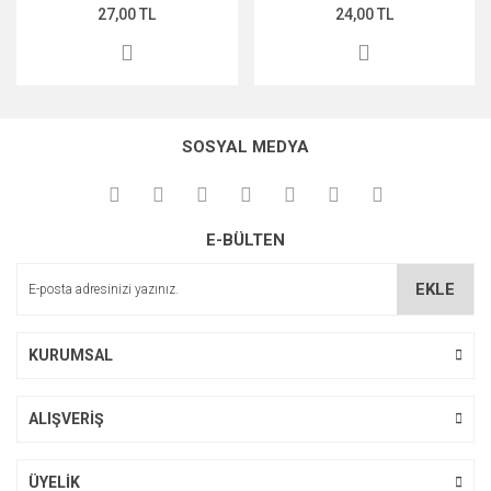
27,00 TL
24,00 TL
MIDNİGHT ROSE SERİSİ
PEARL & PEPTİDE SERİSİ
PROPOLİS ÖZÜ SERİSİ
SOSYAL MEDYA
ŞAKAYIK ÇİÇEĞİ SERİSİ
SAKURA SERİSİ
E-BÜLTEN
ZEYTİNYAĞI SERİSİ
EKLE
KURUMSAL
ALIŞVERİŞ
ÜYELİK