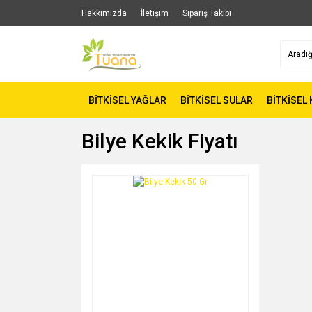
Hakkımızda
İletişim
Sipariş Takibi
BİTKİSEL YAĞLAR
BİTKİSEL SULAR
BİTKİSEL
Bilye Kekik Fiyatı