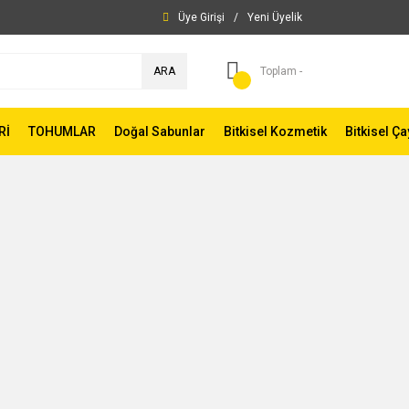
Üye Girişi
/
Yeni Üyelik
ARA
Toplam -
Rİ
TOHUMLAR
Doğal Sabunlar
Bitkisel Kozmetik
Bitkisel Ça