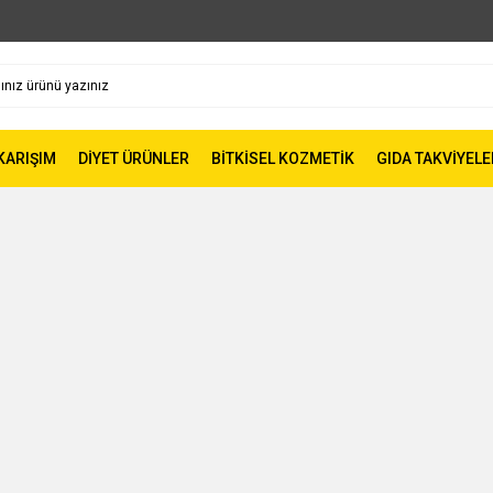
 KARIŞIM
DİYET ÜRÜNLER
BİTKİSEL KOZMETİK
GIDA TAKVİYELE