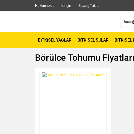
Hakkımızda
İletişim
Sipariş Takibi
BİTKİSEL YAĞLAR
BİTKİSEL SULAR
BİTKİSEL
Börülce Tohumu Fiyatlar