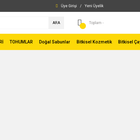
Üye Girişi
/
Yeni Üyelik
ARA
Toplam -
Rİ
TOHUMLAR
Doğal Sabunlar
Bitkisel Kozmetik
Bitkisel Ça