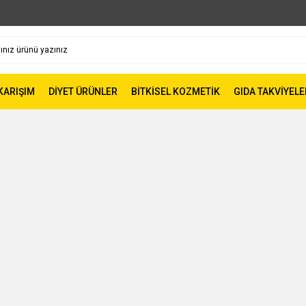
 KARIŞIM
DİYET ÜRÜNLER
BİTKİSEL KOZMETİK
GIDA TAKVİYELE
ı