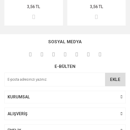
3,56 TL
3,56 TL
MIDNİGHT ROSE SERİSİ
PEARL & PEPTİDE SERİSİ
PROPOLİS ÖZÜ SERİSİ
SOSYAL MEDYA
ŞAKAYIK ÇİÇEĞİ SERİSİ
SAKURA SERİSİ
E-BÜLTEN
ZEYTİNYAĞI SERİSİ
EKLE
KURUMSAL
ALIŞVERİŞ