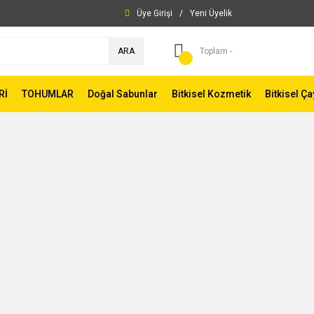
Üye Girişi
/
Yeni Üyelik
ARA
Toplam -
Rİ
TOHUMLAR
Doğal Sabunlar
Bitkisel Kozmetik
Bitkisel Ça