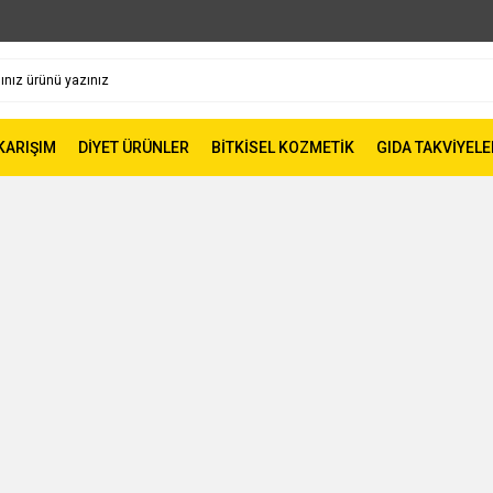
 KARIŞIM
DİYET ÜRÜNLER
BİTKİSEL KOZMETİK
GIDA TAKVİYELE