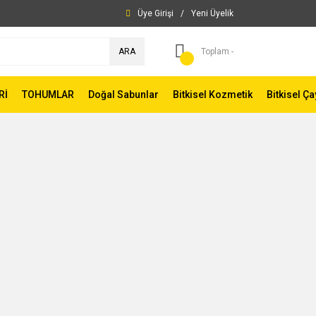
Üye Girişi
/
Yeni Üyelik
ARA
Toplam -
Rİ
TOHUMLAR
Doğal Sabunlar
Bitkisel Kozmetik
Bitkisel Ça