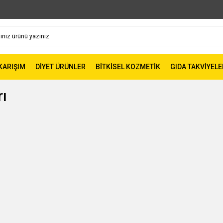
 KARIŞIM
DİYET ÜRÜNLER
BİTKİSEL KOZMETİK
GIDA TAKVİYELE
rı