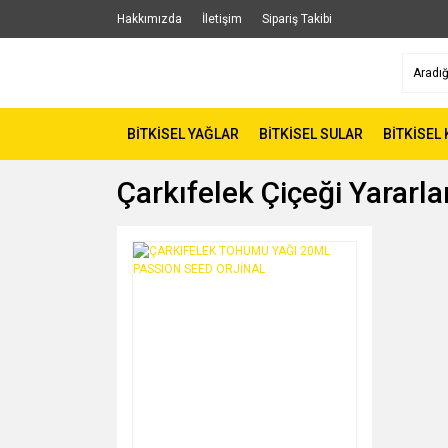
Hakkımızda
İletişim
Sipariş Takibi
BİTKİSEL YAĞLAR
BİTKİSEL SULAR
BİTKİSEL
Çarkıfelek Çiçeği Yararla