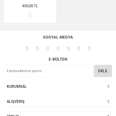
450,00 TL
MIDNİGHT ROSE SERİSİ
PEARL & PEPTİDE SERİSİ
PROPOLİS ÖZÜ SERİSİ
SOSYAL MEDYA
ŞAKAYIK ÇİÇEĞİ SERİSİ
SAKURA SERİSİ
E-BÜLTEN
ZEYTİNYAĞI SERİSİ
EKLE
KURUMSAL
ALIŞVERİŞ