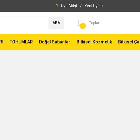
Üye Girişi
/
Yeni Üyelik
ARA
Toplam -
Rİ
TOHUMLAR
Doğal Sabunlar
Bitkisel Kozmetik
Bitkisel Ça