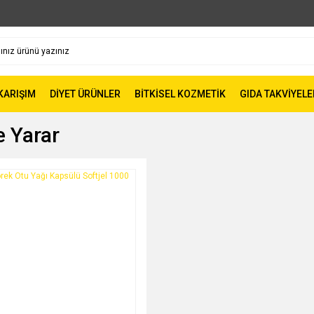
 KARIŞIM
DİYET ÜRÜNLER
BİTKİSEL KOZMETİK
GIDA TAKVİYELE
e Yarar