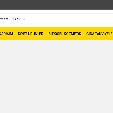
 KARIŞIM
DİYET ÜRÜNLER
BİTKİSEL KOZMETİK
GIDA TAKVİYELE