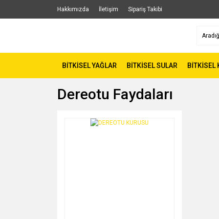
Hakkımızda
İletişim
Sipariş Takibi
BİTKİSEL YAĞLAR
BİTKİSEL SULAR
BİTKİSEL
Dereotu Faydaları