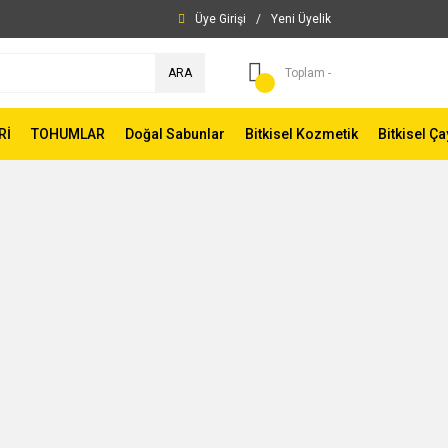
Üye Girişi
/
Yeni Üyelik
ARA
Toplam -
Rİ
TOHUMLAR
Doğal Sabunlar
Bitkisel Kozmetik
Bitkisel Ça