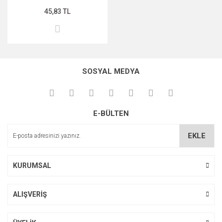
45,83 TL
MIDNİGHT ROSE SERİSİ
PEARL & PEPTİDE SERİSİ
PROPOLİS ÖZÜ SERİSİ
SOSYAL MEDYA
ŞAKAYIK ÇİÇEĞİ SERİSİ
SAKURA SERİSİ
E-BÜLTEN
ZEYTİNYAĞI SERİSİ
EKLE
KURUMSAL
ALIŞVERİŞ