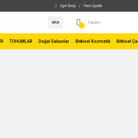
Üye Girişi
/
Yeni Üyelik
ARA
Toplam -
Rİ
TOHUMLAR
Doğal Sabunlar
Bitkisel Kozmetik
Bitkisel Ça