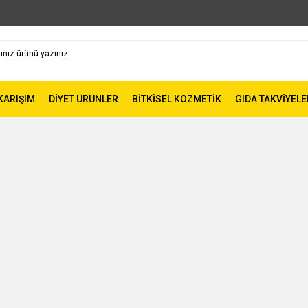
 KARIŞIM
DİYET ÜRÜNLER
BİTKİSEL KOZMETİK
GIDA TAKVİYELE