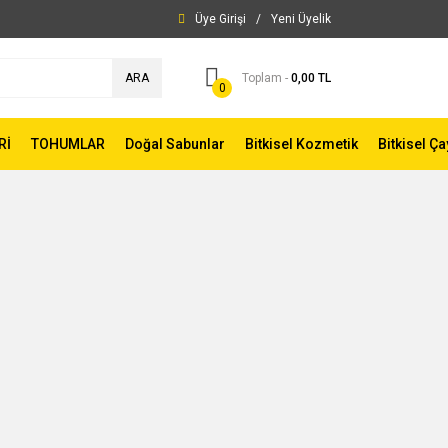
Üye Girişi
/
Yeni Üyelik
ARA
Toplam -
0,00 TL
0
Rİ
TOHUMLAR
Doğal Sabunlar
Bitkisel Kozmetik
Bitkisel Ça