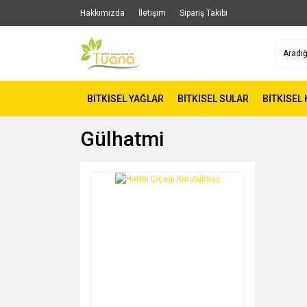
Hakkımızda
İletişim
Sipariş Takibi
BİTKİSEL YAĞLAR
BİTKİSEL SULAR
BİTKİSEL
Gülhatmi