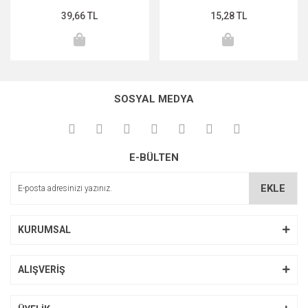
39,66 TL
15,28 TL
MIDNİGHT ROSE SERİSİ
PEARL & PEPTİDE SERİSİ
PROPOLİS ÖZÜ SERİSİ
SOSYAL MEDYA
ŞAKAYIK ÇİÇEĞİ SERİSİ
SAKURA SERİSİ
E-BÜLTEN
ZEYTİNYAĞI SERİSİ
EKLE
KURUMSAL
ALIŞVERİŞ