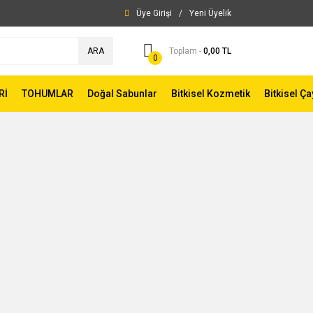
Üye Girişi
/
Yeni Üyelik
ARA
Toplam -
0,00 TL
0
Rİ
TOHUMLAR
Doğal Sabunlar
Bitkisel Kozmetik
Bitkisel Ça