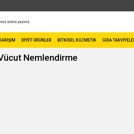
 KARIŞIM
DİYET ÜRÜNLER
BİTKİSEL KOZMETİK
GIDA TAKVİYELE
e Vücut Nemlendirme