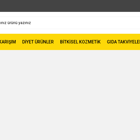
 KARIŞIM
DİYET ÜRÜNLER
BİTKİSEL KOZMETİK
GIDA TAKVİYELE