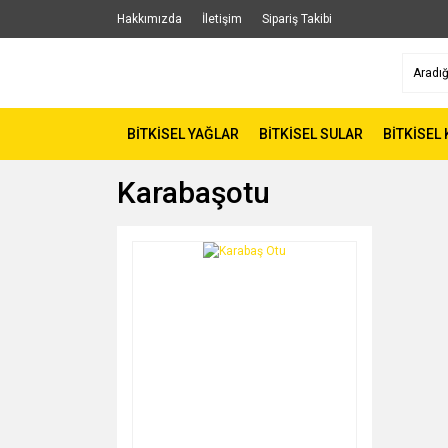
Hakkımızda
İletişim
Sipariş Takibi
BİTKİSEL YAĞLAR
BİTKİSEL SULAR
BİTKİSEL
Karabaşotu