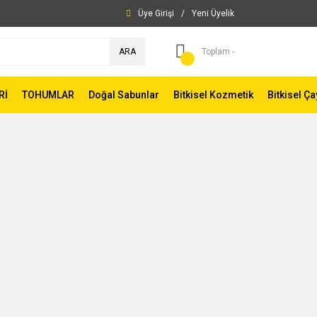
Üye Girişi
/
Yeni Üyelik
ARA
Toplam -
Rİ
TOHUMLAR
Doğal Sabunlar
Bitkisel Kozmetik
Bitkisel Ça