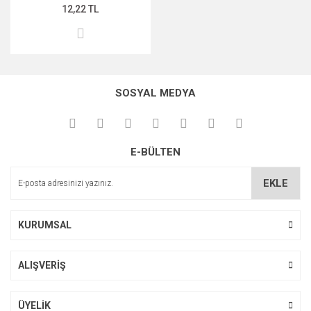
12,22 TL
MIDNİGHT ROSE SERİSİ
PEARL & PEPTİDE SERİSİ
PROPOLİS ÖZÜ SERİSİ
SOSYAL MEDYA
ŞAKAYIK ÇİÇEĞİ SERİSİ
SAKURA SERİSİ
E-BÜLTEN
ZEYTİNYAĞI SERİSİ
EKLE
KURUMSAL
ALIŞVERİŞ
ÜYELİK