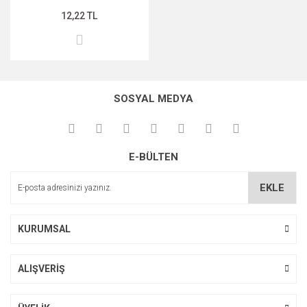
12,22 TL
MIDNİGHT ROSE SERİSİ
PEARL & PEPTİDE SERİSİ
PROPOLİS ÖZÜ SERİSİ
SOSYAL MEDYA
ŞAKAYIK ÇİÇEĞİ SERİSİ
SAKURA SERİSİ
E-BÜLTEN
ZEYTİNYAĞI SERİSİ
EKLE
KURUMSAL
ALIŞVERİŞ