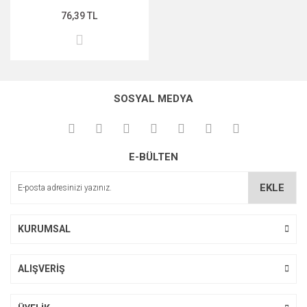
76,39 TL
MIDNİGHT ROSE SERİSİ
PEARL & PEPTİDE SERİSİ
PROPOLİS ÖZÜ SERİSİ
SOSYAL MEDYA
ŞAKAYIK ÇİÇEĞİ SERİSİ
SAKURA SERİSİ
E-BÜLTEN
ZEYTİNYAĞI SERİSİ
EKLE
KURUMSAL
ALIŞVERİŞ