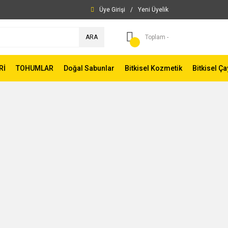
Üye Girişi
/
Yeni Üyelik
ARA
Toplam -
Rİ
TOHUMLAR
Doğal Sabunlar
Bitkisel Kozmetik
Bitkisel Ça