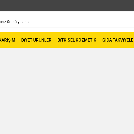
 KARIŞIM
DİYET ÜRÜNLER
BİTKİSEL KOZMETİK
GIDA TAKVİYELE