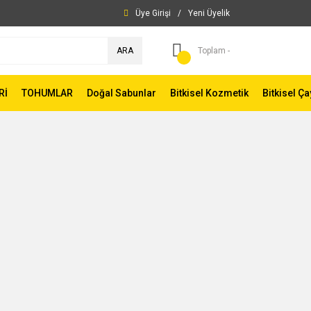
Üye Girişi
/
Yeni Üyelik
ARA
Toplam -
Rİ
TOHUMLAR
Doğal Sabunlar
Bitkisel Kozmetik
Bitkisel Ça