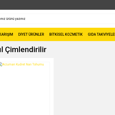
 KARIŞIM
DİYET ÜRÜNLER
BİTKİSEL KOZMETİK
GIDA TAKVİYELE
 Çimlendirilir