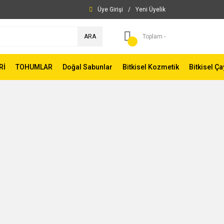
Üye Girişi
/
Yeni Üyelik
ARA
Toplam -
Rİ
TOHUMLAR
Doğal Sabunlar
Bitkisel Kozmetik
Bitkisel Ça