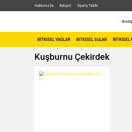
Hakkımızda
İletişim
Sipariş Takibi
BİTKİSEL YAĞLAR
BİTKİSEL SULAR
BİTKİSEL
Kuşburnu Çekirdek