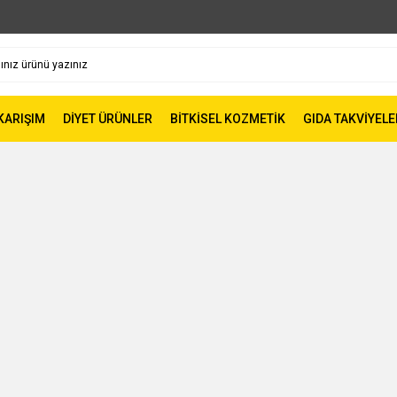
 KARIŞIM
DİYET ÜRÜNLER
BİTKİSEL KOZMETİK
GIDA TAKVİYELE