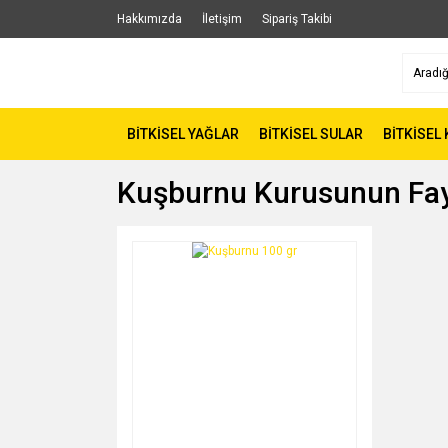
Hakkımızda
İletişim
Sipariş Takibi
BİTKİSEL YAĞLAR
BİTKİSEL SULAR
BİTKİSEL
Kuşburnu Kurusunun Fay