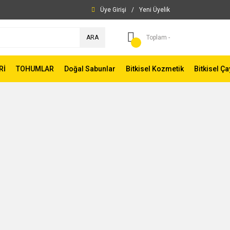
Üye Girişi
/
Yeni Üyelik
ARA
Toplam -
Rİ
TOHUMLAR
Doğal Sabunlar
Bitkisel Kozmetik
Bitkisel Ça