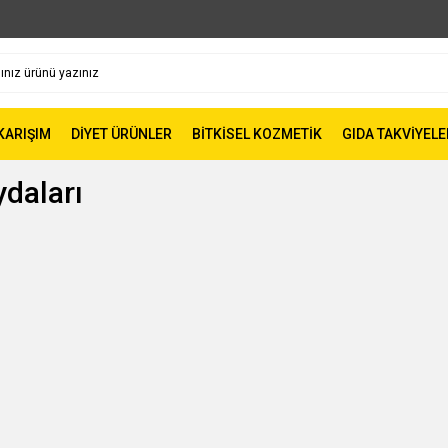
 KARIŞIM
DİYET ÜRÜNLER
BİTKİSEL KOZMETİK
GIDA TAKVİYELE
daları