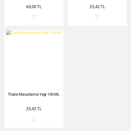
60,00 TL
25,42 TL
MIDNİGHT ROSE SERİSİ
PEARL & PEPTİDE SERİSİ
PROPOLİS ÖZÜ SERİSİ
ŞAKAYIK ÇİÇEĞİ SERİSİ
SAKURA SERİSİ
ZEYTİNYAĞI SERİSİ
Thalia Macadamia Yağı 150 ML
25,42 TL