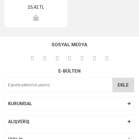
25,42 TL
MIDNİGHT ROSE SERİSİ
PEARL & PEPTİDE SERİSİ
PROPOLİS ÖZÜ SERİSİ
SOSYAL MEDYA
ŞAKAYIK ÇİÇEĞİ SERİSİ
SAKURA SERİSİ
E-BÜLTEN
ZEYTİNYAĞI SERİSİ
EKLE
KURUMSAL
ALIŞVERİŞ