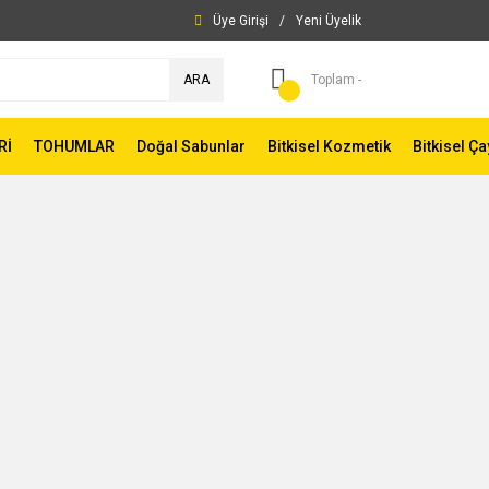
Üye Girişi
/
Yeni Üyelik
ARA
Toplam -
Rİ
TOHUMLAR
Doğal Sabunlar
Bitkisel Kozmetik
Bitkisel Ça