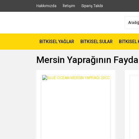
Hakkımızda
İletişim
Sipariş Takibi
BİTKİSEL YAĞLAR
BİTKİSEL SULAR
BİTKİSEL
Mersin Yaprağının Faydal