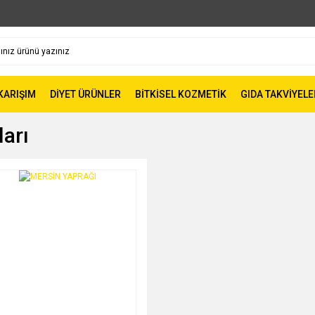
 KARIŞIM
DİYET ÜRÜNLER
BİTKİSEL KOZMETİK
GIDA TAKVİYELE
arı