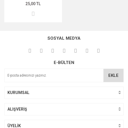
25,00 TL
MIDNİGHT ROSE SERİSİ
PEARL & PEPTİDE SERİSİ
PROPOLİS ÖZÜ SERİSİ
SOSYAL MEDYA
ŞAKAYIK ÇİÇEĞİ SERİSİ
SAKURA SERİSİ
E-BÜLTEN
ZEYTİNYAĞI SERİSİ
EKLE
KURUMSAL
ALIŞVERİŞ
ÜYELİK