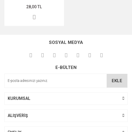
28,00 TL
MIDNİGHT ROSE SERİSİ
PEARL & PEPTİDE SERİSİ
PROPOLİS ÖZÜ SERİSİ
SOSYAL MEDYA
ŞAKAYIK ÇİÇEĞİ SERİSİ
SAKURA SERİSİ
E-BÜLTEN
ZEYTİNYAĞI SERİSİ
EKLE
KURUMSAL
ALIŞVERİŞ