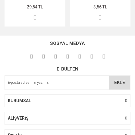
29,54 TL
3,56 TL
MIDNİGHT ROSE SERİSİ
PEARL & PEPTİDE SERİSİ
PROPOLİS ÖZÜ SERİSİ
SOSYAL MEDYA
ŞAKAYIK ÇİÇEĞİ SERİSİ
SAKURA SERİSİ
E-BÜLTEN
ZEYTİNYAĞI SERİSİ
EKLE
KURUMSAL
ALIŞVERİŞ