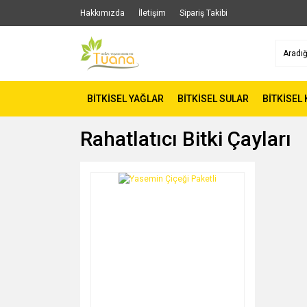
Hakkımızda
İletişim
Sipariş Takibi
BİTKİSEL YAĞLAR
BİTKİSEL SULAR
BİTKİSEL
Rahatlatıcı Bitki Çayları