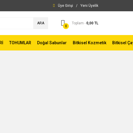
Üye Girişi
/
Yeni Üyelik
ARA
Toplam -
0,00 TL
0
Rİ
TOHUMLAR
Doğal Sabunlar
Bitkisel Kozmetik
Bitkisel Ça