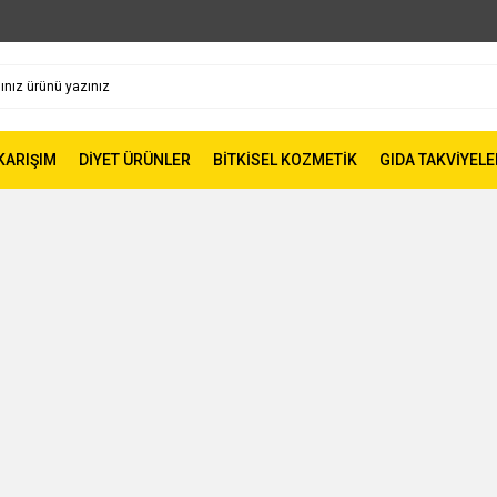
 KARIŞIM
DİYET ÜRÜNLER
BİTKİSEL KOZMETİK
GIDA TAKVİYELE