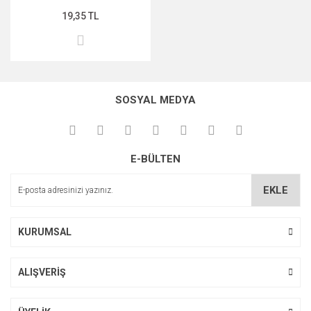
19,35 TL
MIDNİGHT ROSE SERİSİ
PEARL & PEPTİDE SERİSİ
PROPOLİS ÖZÜ SERİSİ
SOSYAL MEDYA
ŞAKAYIK ÇİÇEĞİ SERİSİ
SAKURA SERİSİ
E-BÜLTEN
ZEYTİNYAĞI SERİSİ
EKLE
KURUMSAL
ALIŞVERİŞ