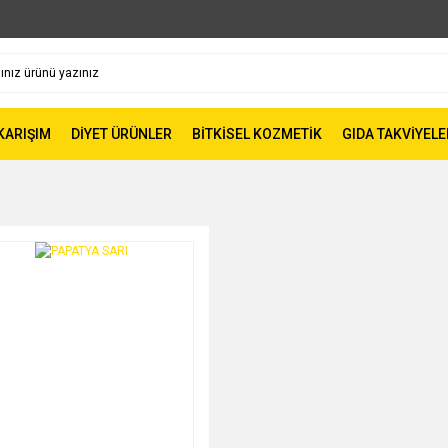
 KARIŞIM
DİYET ÜRÜNLER
BİTKİSEL KOZMETİK
GIDA TAKVİYELE