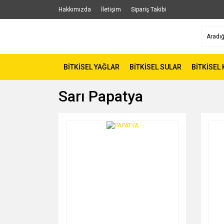
Hakkımızda
İletişim
Sipariş Takibi
BİTKİSEL YAĞLAR
BİTKİSEL SULAR
BİTKİSEL
Sarı Papatya