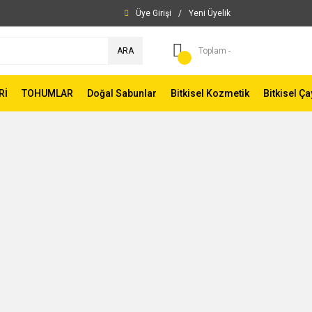
Üye Girişi
/
Yeni Üyelik
ARA
Toplam -
Rİ
TOHUMLAR
Doğal Sabunlar
Bitkisel Kozmetik
Bitkisel Ça