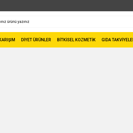
 KARIŞIM
DİYET ÜRÜNLER
BİTKİSEL KOZMETİK
GIDA TAKVİYELE