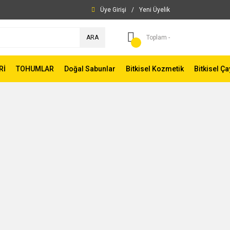
Üye Girişi
/
Yeni Üyelik
ARA
Toplam -
Rİ
TOHUMLAR
Doğal Sabunlar
Bitkisel Kozmetik
Bitkisel Ça