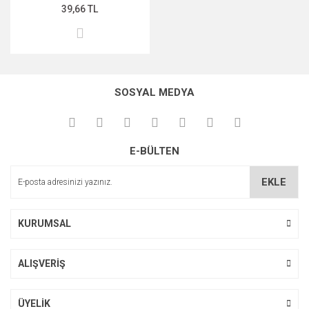
39,66 TL
MIDNİGHT ROSE SERİSİ
PEARL & PEPTİDE SERİSİ
PROPOLİS ÖZÜ SERİSİ
SOSYAL MEDYA
ŞAKAYIK ÇİÇEĞİ SERİSİ
SAKURA SERİSİ
E-BÜLTEN
ZEYTİNYAĞI SERİSİ
EKLE
KURUMSAL
ALIŞVERİŞ
ÜYELİK