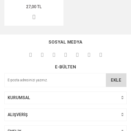
27,00 TL
MIDNİGHT ROSE SERİSİ
PEARL & PEPTİDE SERİSİ
PROPOLİS ÖZÜ SERİSİ
SOSYAL MEDYA
ŞAKAYIK ÇİÇEĞİ SERİSİ
SAKURA SERİSİ
E-BÜLTEN
ZEYTİNYAĞI SERİSİ
EKLE
KURUMSAL
ALIŞVERİŞ