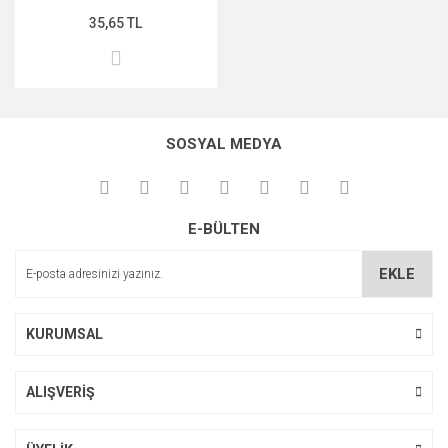
35,65 TL
MIDNİGHT ROSE SERİSİ
PEARL & PEPTİDE SERİSİ
PROPOLİS ÖZÜ SERİSİ
SOSYAL MEDYA
ŞAKAYIK ÇİÇEĞİ SERİSİ
SAKURA SERİSİ
E-BÜLTEN
ZEYTİNYAĞI SERİSİ
EKLE
KURUMSAL
ALIŞVERİŞ