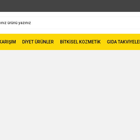
 KARIŞIM
DİYET ÜRÜNLER
BİTKİSEL KOZMETİK
GIDA TAKVİYELE