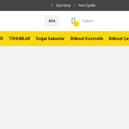
Üye Girişi
/
Yeni Üyelik
ARA
Toplam -
Rİ
TOHUMLAR
Doğal Sabunlar
Bitkisel Kozmetik
Bitkisel Ça