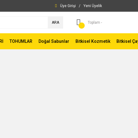
Üye Girişi
/
Yeni Üyelik
ARA
Toplam -
Rİ
TOHUMLAR
Doğal Sabunlar
Bitkisel Kozmetik
Bitkisel Ça