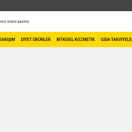
 KARIŞIM
DİYET ÜRÜNLER
BİTKİSEL KOZMETİK
GIDA TAKVİYELE