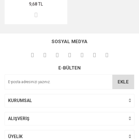
9,68 TL
MIDNİGHT ROSE SERİSİ
PEARL & PEPTİDE SERİSİ
PROPOLİS ÖZÜ SERİSİ
SOSYAL MEDYA
ŞAKAYIK ÇİÇEĞİ SERİSİ
SAKURA SERİSİ
E-BÜLTEN
ZEYTİNYAĞI SERİSİ
EKLE
KURUMSAL
ALIŞVERİŞ
ÜYELİK