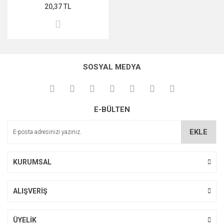
20,37 TL
MIDNİGHT ROSE SERİSİ
PEARL & PEPTİDE SERİSİ
PROPOLİS ÖZÜ SERİSİ
SOSYAL MEDYA
ŞAKAYIK ÇİÇEĞİ SERİSİ
SAKURA SERİSİ
E-BÜLTEN
ZEYTİNYAĞI SERİSİ
EKLE
KURUMSAL
ALIŞVERİŞ
ÜYELİK