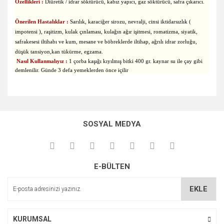
Özellikleri :
Diüretik / idrar söktürücü, kabız yapıcı, gaz söktürücü, safra çıkarıcı.
Önerilen Hastalıklar :
Sarılık, karaciğer sirozu, nevralji, cinsi iktidarsızlık (
impotensi ), raşitizm, kulak çınlaması, kulağın ağır işitmesi, romatizma, siyatik,
safrakesesi iltihabı ve kum, mesane ve böbreklerde iltihap, ağrılı idrar zorluğu,
düşük tansiyon,kan tükürme, egzama.
Nasıl Kullanmalıyız :
1 çorba kaşığı kıyılmış bitki 400 gr. kaynar su ile çay gibi
demlenilir. Günde 3 defa yemeklerden önce içilir
Bu ürünün fiyat bilgisi, resim, ürün açıklamalarında ve diğer
konularda yetersiz gördüğünüz noktaları öneri formunu
Bu ürüne ilk yorumu siz yapın!
kullanarak tarafımıza iletebilirsiniz.
SOSYAL MEDYA
Görüş ve önerileriniz için teşekkür ederiz.
Yorum Yaz
Ürün resmi kalitesiz, bozuk veya görüntülenemiyor.
E-BÜLTEN
Ürün açıklamasında eksik bilgiler bulunuyor.
Ürün bilgilerinde hatalar bulunuyor.
EKLE
Ürün fiyatı diğer sitelerden daha pahalı.
Bu ürüne benzer farklı alternatifler olmalı.
KURUMSAL