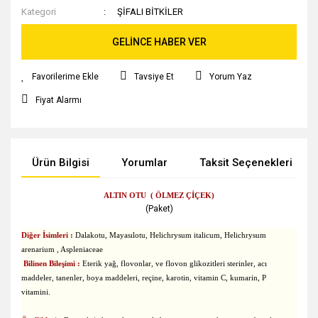
Kategori
ŞİFALI BİTKİLER
GELİNCE HABER VER
Tavsiye Et
Yorum Yaz
Fiyat Alarmı
Ürün Bilgisi
Yorumlar
Taksit Seçenekleri
ALTIN OTU ( ÖLMEZ ÇİÇEK)
(Paket)
Diğer İsimleri :
Dalakotu, Mayasılotu,
Helichrysum italicum, Helichrysum
arenarium , Aspleniaceae
Bilinen Bileşimi :
Eterik yağ, flovonlar, ve flovon glikozitleri sterinler, acı
maddeler, tanenler, boya maddeleri, reçine, karotin, vitamin C, kumarin, P
vitamini.