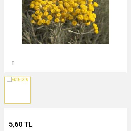
MIDNİGHT ROSE SERİSİ
PEARL & PEPTİDE SERİSİ
PROPOLİS ÖZÜ SERİSİ
ŞAKAYIK ÇİÇEĞİ SERİSİ
SAKURA SERİSİ
ZEYTİNYAĞI SERİSİ
5,60 TL