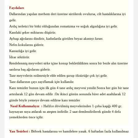
Faydaları
Dallarından yapılan merhem deri üzerine sürülerek ovulursa, cilt hastalıklarına iyi
gelir.
Ardıç terletici bir bitki olduğundan romatizma ve soğuk algınlığına iyi gelir.
Kandaki şeker miktarını düşürür.
Aybaşı ağrılarını dindirir, kadınlarda görülen beyaz akıntıyı keser.
Nefes kokularını giderir.
Kansızlığa iyi gelir.
İdrar söktürür.
Rendelenmiş meyveleri sirke içine konup bekletildikten sonra bir bezle alın üzerine
sarılırsa baş ağrılarını giderir.
Taze meyvelerin ezilmesiyle elde edilen şurup öksürüğe çok iyi gelir.
Taze dallarının çayı zayıflamak için kullanılır.
Kanı temizler bunun için ilk gün 4 tane ardıç meyvesi yenilir.Sonra her gün bir tane
artırılarak 12 gün devam edilir .On ikinci günün sonunda birer adet azaltılarak 12
günde böyle yemeye devam edilirse kanı temizler
Nasıl Kullanmalıyız :
Hafifce dövülmüş meyvelerinden 1 çoba kaşığı 400 gr.
kaynayan suya atılarak su ateşten indirilir. 2 saat demlendirilerek günde 4 defa
yemeklerden önce içilir.
Yan Tesirleri :
Böbrek hastalarına ve hamilelere yasak. 6 haftadan fazla kullanılmaz