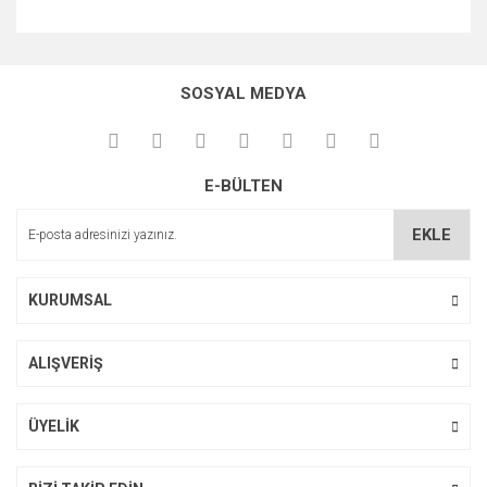
Bu ürünün fiyat bilgisi, resim, ürün açıklamalarında ve diğer
konularda yetersiz gördüğünüz noktaları öneri formunu
Bu ürüne ilk yorumu siz yapın!
kullanarak tarafımıza iletebilirsiniz.
SOSYAL MEDYA
Görüş ve önerileriniz için teşekkür ederiz.
Yorum Yaz
Ürün resmi kalitesiz, bozuk veya görüntülenemiyor.
E-BÜLTEN
Ürün açıklamasında eksik bilgiler bulunuyor.
Ürün bilgilerinde hatalar bulunuyor.
EKLE
Ürün fiyatı diğer sitelerden daha pahalı.
Bu ürüne benzer farklı alternatifler olmalı.
KURUMSAL
ALIŞVERİŞ
Gönder
ÜYELİK