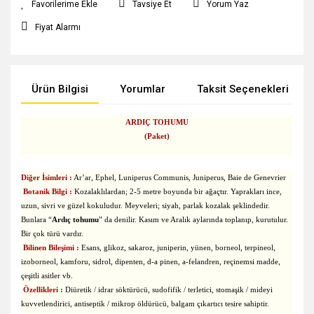
Tavsiye Et
Yorum Yaz
Fiyat Alarmı
Ürün Bilgisi
Yorumlar
Taksit Seçenekleri
ARDIÇ TOHUMU
(Paket)
Diğer İsimleri :
Ar’ar, Ephel, Luniperus Communis, Juniperus, Baie de Genevrier
Botanik Bilgi :
Kozalaklılardan; 2-5 metre boyunda bir ağaçtır. Yaprakları ince,
uzun, sivri ve güzel kokuludur. Meyveleri; siyah, parlak kozalak şeklindedir.
Bunlara “
Ardıç tohumu
” da denilir. Kasım ve Aralık aylarında toplanıp, kurutulur.
Bir çok türü vardır.
B
ilinen Bileşimi :
Esans, glikoz, sakaroz, juniperin, yünen, borneol, terpineol,
izoborneol, kamforu, sidrol, dipenten, d-a pinen, a-felandren, reçinemsi madde,
çeşitli asitler vb.
Özellikleri :
Diüretik / idrar söktürücü, sudofifik / terletici, stomaşik / mideyi
kuvvetlendirici, antiseptik / mikrop öldürücü, balgam çıkartıcı tesire sahiptir.