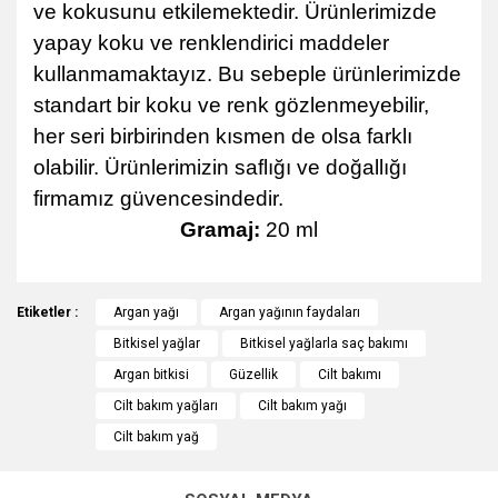
ve kokusunu etkilemektedir. Ürünlerimizde
yapay koku ve renklendirici maddeler
kullanmamaktayız. Bu sebeple ürünlerimizde
standart bir koku ve renk gözlenmeyebilir,
her seri birbirinden kısmen de olsa farklı
olabilir. Ürünlerimizin saflığı ve doğallığı
firmamız güvencesindedir.
Gramaj:
20 ml
Bu ürünün fiyat bilgisi, resim, ürün açıklamalarında ve diğer
Etiketler :
konularda yetersiz gördüğünüz noktaları öneri formunu
Argan yağı
Argan yağının faydaları
Bu ürüne ilk yorumu siz yapın!
kullanarak tarafımıza iletebilirsiniz.
Bitkisel yağlar
Bitkisel yağlarla saç bakımı
Görüş ve önerileriniz için teşekkür ederiz.
Argan bitkisi
Güzellik
Cilt bakımı
Yorum Yaz
Cilt bakım yağları
Cilt bakım yağı
Ürün resmi kalitesiz, bozuk veya görüntülenemiyor.
Cilt bakım yağ
Ürün açıklamasında eksik bilgiler bulunuyor.
Ürün bilgilerinde hatalar bulunuyor.