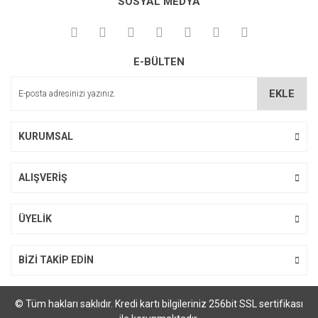
SOSYAL MEDYA
Ürün fiyatı diğer sitelerden daha pahalı.
Bu ürüne benzer farklı alternatifler olmalı.
E-BÜLTEN
EKLE
Gönder
KURUMSAL
ALIŞVERİŞ
ÜYELİK
BİZİ TAKİP EDİN
© Tüm hakları saklıdır. Kredi kartı bilgileriniz 256bit SSL sertifikası