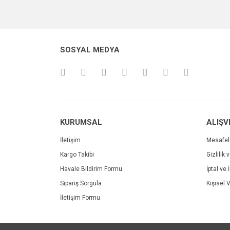
Bu ürünün fiyat bilgisi, resim, ürün açıklamalarında v
Görüş ve önerileriniz için teşekkür ederiz.
Ürün resmi kalitesiz, bozuk veya görüntülenemiyo
SOSYAL MEDYA
Ürün açıklamasında eksik bilgiler bulunuyor.
Ürün bilgilerinde hatalar bulunuyor.
Ürün fiyatı diğer sitelerden daha pahalı.
Bu ürüne benzer farklı alternatifler olmalı.
KURUMSAL
ALIŞV
İletişim
Mesafel
Kargo Takibi
Gizlilik 
Havale Bildirim Formu
İptal ve 
Sipariş Sorgula
Kişisel V
İletişim Formu