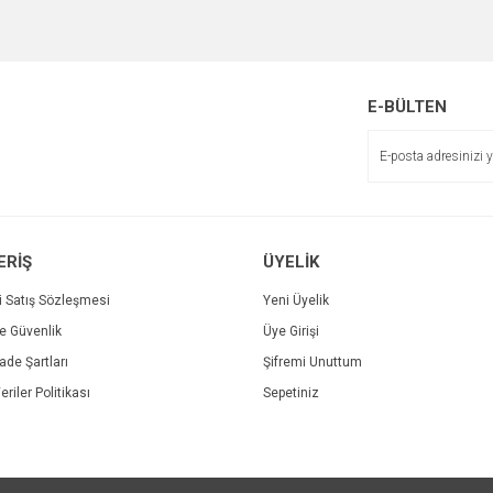
e diğer konularda yetersiz gördüğünüz noktaları öneri formunu kullanarak tarafımı
Bu ürüne ilk yorumu siz yapın!
r.
Yorum Yaz
E-BÜLTEN
ERİŞ
ÜYELİK
i Satış Sözleşmesi
Yeni Üyelik
ve Güvenlik
Üye Girişi
Gönder
İade Şartları
Şifremi Unuttum
eriler Politikası
Sepetiniz