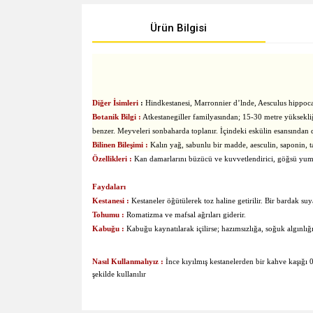
Ürün Bilgisi
Diğer İsimleri
:
Hindkestanesi, Marronnier d’lnde, Aesculus hippo
Botanik Bilgi :
Atkestanegiller familyasından; 15-30 metre yüksekliğ
benzer. Meyveleri sonbaharda toplanır. İçindeki eskülin esansından do
Bilinen Bileşimi :
Kalın yağ, sabunlu bir madde, aesculin, saponin, ta
Özellikleri :
Kan damarlarını büzücü ve kuvvetlendirici, göğsü yumuşatıc
Faydaları
Kestanesi :
Kestaneler öğütülerek toz haline getirilir. Bir bardak suya
Tohumu :
Romatizma ve mafsal ağrıları giderir.
Kabuğu :
Kabuğu kaynatılarak içilirse; hazımsızlığa, soğuk algınlığın
Nasıl Kullanmalıyız :
İnce kıyılmış kestanelerden bir kahve kaşığı 0,
şekilde kullanılır