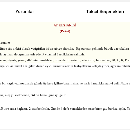
Yorumlar
Taksit Seçenekleri
AT KESTANESİ
(Paket)
castanum
inde süs bitkisi olarak yetiştirilen iri bir gölge ağacıdır. Baş parmak şeklinde büyük yaprakalar
layı kan dolaşımına tesir eder.P vitamini özelliklerine sahiptir.
nen, nişasta, şeker, albüminli maddeler, flovanlar, fitosterin, adenozin, fermentler, B1, C, K, P v
ı, antitussif / salgıları düzenleyici, üriner sistemin faaliyetlerini kolaylaştırıcı, ağrılara rahatlı
 bir kaşık toz konularak günde üç kere içilirse basur, ishal ve varis hastalıklarına iyi gelir.Nezle v
a, ateş yükselmesine, Nikriz hastalığına iyi gelir.
5 litre suda haşlanır, 2 saat bekletilir. Günde 4 defa yemeklerden önce birer çay bardağı içilir. 