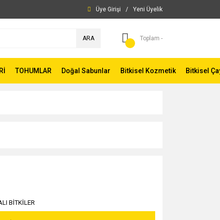
Üye Girişi
/
Yeni Üyelik
ARA
Toplam -
Rİ
TOHUMLAR
Doğal Sabunlar
Bitkisel Kozmetik
Bitkisel Ça
ALI BİTKİLER