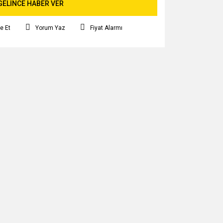
GELİNCE HABER VER
e Et
Yorum Yaz
Fiyat Alarmı