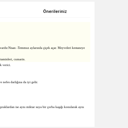
Önerileriniz
ı vardır.Nisan -Temmuz aylarında çiçek açar. Meyveleri kestaneye
itaminleri, cumarin.
k verici.
e nefes darlığına da iyi gelir.
Yapraklardan ise aynı miktar suya bir çorba kaşığı konularak aynı