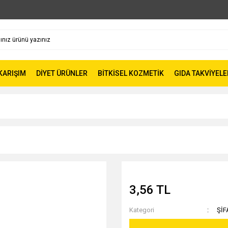
 KARIŞIM
DİYET ÜRÜNLER
BİTKİSEL KOZMETİK
GIDA TAKVİYELE
3,56 TL
Kategori
ŞİF